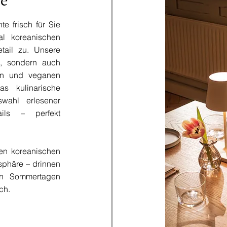
te frisch für Sie
al koreanischen
tail zu. Unsere
h, sondern auch
hen und veganen
s kulinarische
swahl erlesener
ils – perfekt
hen koreanischen
phäre – drinnen
en Sommertagen
ich.