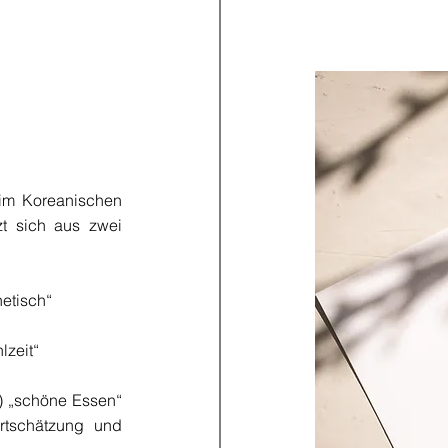
im Koreanischen
zt sich aus zwei
hetisch“
lzeit“
 „schöne Essen“
ertschätzung und