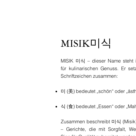
MISIK미식
MISIK 미식 – dieser Name steht 
für kulinarischen Genuss. Er set
Schriftzeichen zusammen:
미 (美) bedeutet „schön“ oder „äst
식 (食) bedeutet „Essen“ oder „Mah
Zusammen beschreibt 미식 (Misik)
– Gerichte, die mit Sorgfalt, W